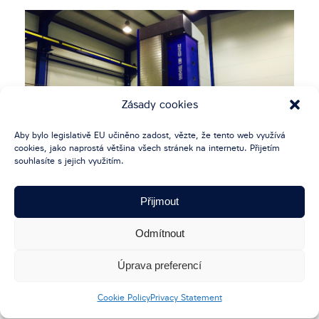
Zásady cookies
Aby bylo legislativě EU učiněno zadost, vězte, že tento web využívá
cookies, jako naprostá většina všech stránek na internetu. Přijetím
souhlasíte s jejich využitím.
Přijmout
VODOROVNÝ FRÉZOVACÍ A
Odmítnout
VYVRTÁVACÍ STROJ WHQ 13
CNC
Úprava preferencí
Cookie Policy
Privacy Statement
Technická specifikace