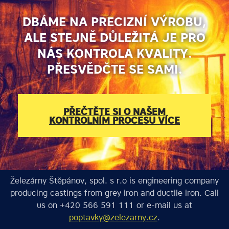
DBÁME NA PRECIZNÍ VÝROBU,
ALE STEJNĚ DŮLEŽITÁ JE PRO
NÁS KONTROLA KVALITY.
PŘESVĚDČTE SE SAMI.
PŘEČTĚTE SI O NAŠEM
KONTROLNÍM PROCESU VÍCE
Železárny Štěpánov, spol. s r.o is engineering company
producing castings from grey iron and ductile iron. Call
us on +420 566 591 111 or e-mail us at
poptavky@zelezarny.cz
.