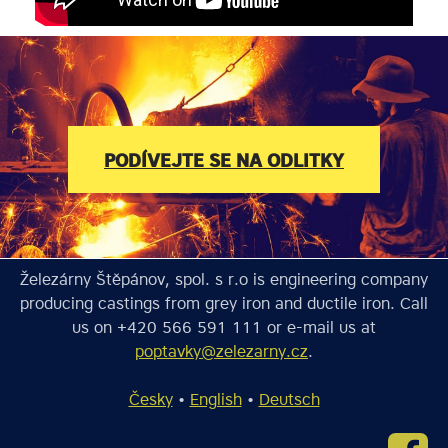
PODÍVEJTE SE NA ODLITKY
Železárny Štěpánov, spol. s r.o is engineering company
producing castings from grey iron and ductile iron. Call
us on +420 566 591 111 or e-mail us at
poptavky@zelezarny.cz
.
Česky
•
English
•
Deutsch