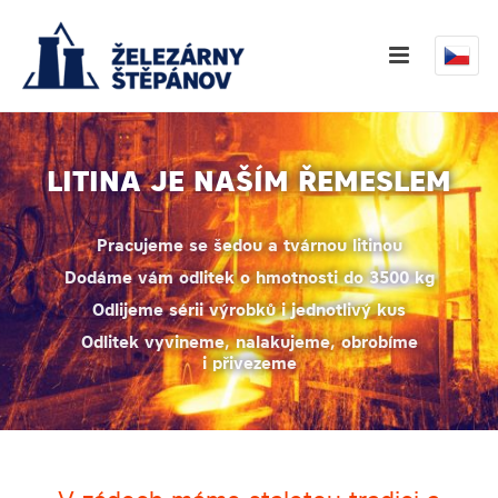
LITINA JE NAŠÍM ŘEMESLEM
Pracujeme se šedou a tvárnou litinou
Dodáme vám odlitek o hmotnosti do 3500 kg
Odlijeme sérii výrobků i jednotlivý kus
Odlitek vyvineme, nalakujeme, obrobíme
i přivezeme