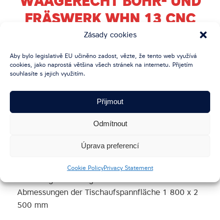
WAAGERECHT BOHR- UND
FRÄSWERK WHN 13 CNC
Zásady cookies
Aby bylo legislativě EU učiněno zadost, vězte, že tento web využívá
Technische Angaben
cookies, jako naprostá většina všech stránek na internetu. Přijetím
Im Jahr 2015 hergestellt
souhlasíte s jejich využitím.
Steuerung HEIDENHAIN iTNC 530
Přijmout
Ausführung des Spindelkastens:130 mm mit dem
Ausschub W=800 mm
Odmítnout
Vertikale Verstellung des Spindelkastens (Y): 3
000 mm
Úprava preferencí
Mit dem querverstellbaren Drehtisch, max.
Cookie Policy
Privacy Statement
Belastung 12 000 kg
Abmessungen der Tischaufspannfläche 1 800 x 2
500 mm